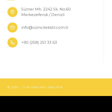
Sümer Mh. 2242 Sk. No:60
Merkezefendi / Denizli
info@ozincitekstil.com.tr
+90 (258) 251 33 63
© 2026 - TÜM HAKLARI SAKLIDIR.